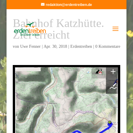
redaktion@erdentreiben.de
Bahnhof Katzhütte.
Ziel erreicht
von
Uwe Fenner
|
Apr. 30, 2018
|
Erdentreiben
|
0 Kommentare