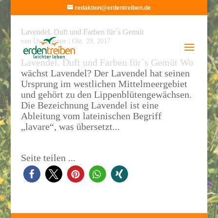
redaktion@erdentreiben.de
Lavendel. Duft und Farben für´s Gemüt
von
Uwe Fenner
|
Okt. 29, 2017
Lavendel. Duft und Farben für´s Gemüt Wo
wächst Lavendel? Der Lavendel hat seinen
Ursprung im westlichen Mittelmeergebiet
und gehört zu den Lippenblütengewächsen.
Die Bezeichnung Lavendel ist eine
Ableitung vom lateinischen Begriff
„lavare“, was übersetzt...
Seite teilen ...