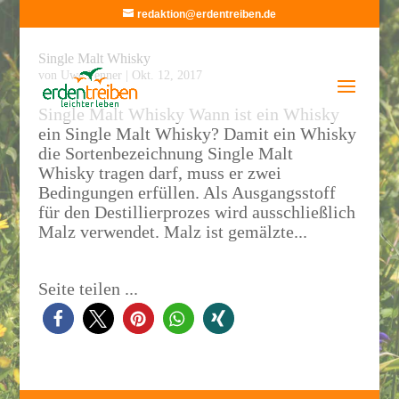
redaktion@erdentreiben.de
Single Malt Whisky
von
Uwe Fenner
|
Okt. 12, 2017
Single Malt Whisky Wann ist ein Whisky
ein Single Malt Whisky? Damit ein Whisky
die Sortenbezeichnung Single Malt
Whisky tragen darf, muss er zwei
Bedingungen erfüllen. Als Ausgangsstoff
für den Destillierprozes wird ausschließlich
Malz verwendet. Malz ist gemälzte...
Seite teilen ...