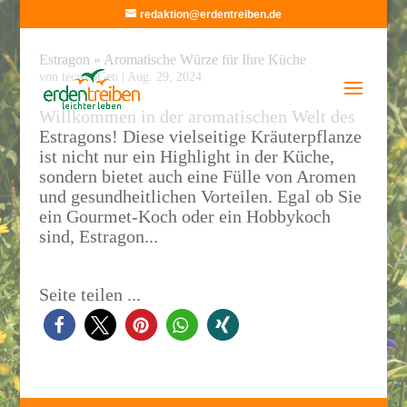
redaktion@erdentreiben.de
Estragon » Aromatische Würze für Ihre Küche
von
tecwebGen
|
Aug. 29, 2024
Willkommen in der aromatischen Welt des
Estragons! Diese vielseitige Kräuterpflanze
ist nicht nur ein Highlight in der Küche,
sondern bietet auch eine Fülle von Aromen
und gesundheitlichen Vorteilen. Egal ob Sie
ein Gourmet-Koch oder ein Hobbykoch
sind, Estragon...
Seite teilen ...