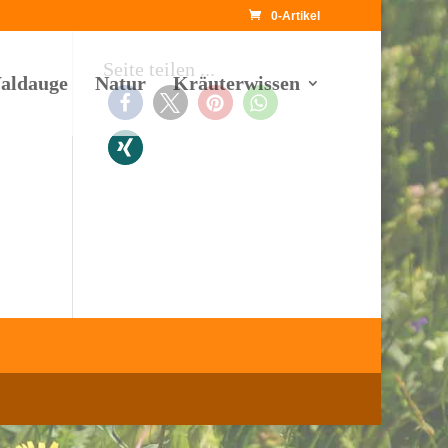
0-Artikel
Seite teilen ...
aldauge
Natur
Kräuterwissen