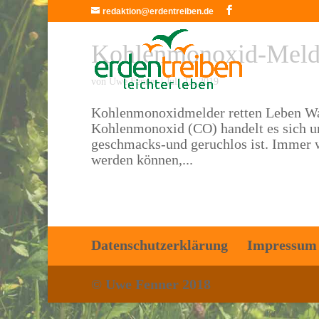
redaktion@erdentreiben.de
Kohlenmonoxid-Meld
von
Uwe Fenner
|
Juli 22, 2019
Kohlenmonoxidmelder retten Leben Wa
Kohlenmonoxid (CO) handelt es sich um
geschmacks-und geruchlos ist. Immer w
werden können,...
Datenschutzerklärung
Impressum
© Uwe Fenner 2018