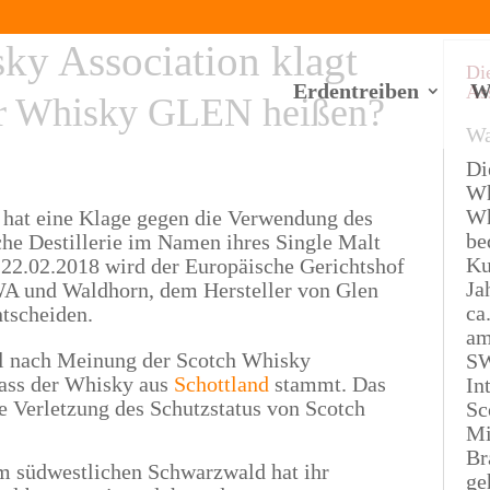
ky Association klagt
Di
Erdentreiben
W
As
er Whisky GLEN heißen?
Wa
Di
Wh
Wh
 hat eine Klage gegen die Verwendung des
be
che Destillerie im Namen ihres Single Malt
Ku
m 22.02.2018 wird der Europäische Gerichtshof
Ja
WA und Waldhorn, dem Hersteller von Glen
ca
tscheiden.
am
l nach Meinung der Scotch Whisky
SW
dass der Whisky aus
Schottland
stammt. Das
In
e Verletzung des Schutzstatus von Scotch
Sc
Mi
Br
m südwestlichen Schwarzwald hat ihr
ge