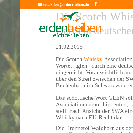
redaktion@erdentreiben.de
Die Scotch Whis
Darf ein deutsch
21.02.2018
Die Scotch
Whisky
Association
Wortes „glen“ durch eine deuts
eingereicht. Voraussichtlich a
über den Streit zwischen der S
Buchenbach im Schwarzwald en
Das schottische Wort GLEN sol
Association darauf hindeuten, 
stellt nach Ansicht der SWA ein
Whisky nach EU-Recht dar.
Die Brennerei Waldhorn aus de