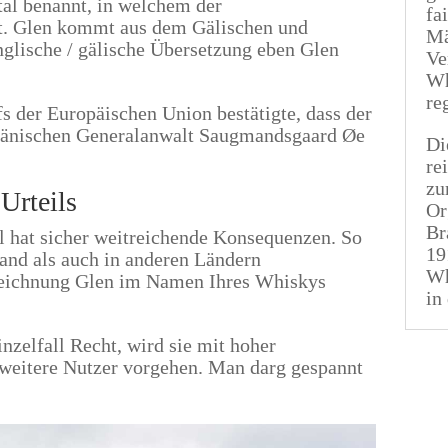
al benannt, in welchem der
fa
egt. Glen kommt aus dem Gälischen und
Mä
englische / gälische Übersetzung eben Glen
Ve
Wh
re
s der Europäischen Union bestätigte, dass der
dänischen Generalanwalt Saugmandsgaard Øe
Di
re
zu
Urteils
Or
Br
l hat sicher weitreichende Konsequenzen. So
19
land als auch in anderen Ländern
Wh
ezeichnung Glen im Namen Ihres Whiskys
in
elfall Recht, wird sie mit hoher
weitere Nutzer vorgehen. Man darg gespannt