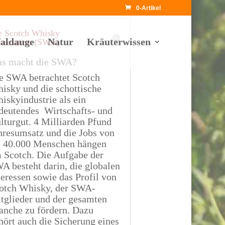
0-Artikel
e Scotch Whisky
aldauge
Natur
Kräuterwissen
sociation (SWA)
s macht die SWA?
e SWA betrachtet Scotch
isky und die schottische
iskyindustrie als ein
deutendes Wirtschafts- und
lturgut. 4 Milliarden Pfund
hresumsatz und die Jobs von
. 40.000 Menschen hängen
 Scotch. Die Aufgabe der
A besteht darin, die globalen
teressen sowie das Profil von
otch Whisky, der SWA-
tglieder und der gesamten
anche zu fördern. Dazu
hört auch die Sicherung eines